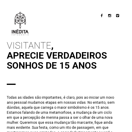
Toggle
navigation
VISITANTE
,
APRECIE VERDADEIROS
SONHOS DE 15 ANOS
Todas as idades são importantes, é claro, pois ao iniciar um novo
ano pessoal mudamos etapas em nossas vidas. No entanto, sem
dúvidas, aquela que carrega o maior simbolismo é os 15 anos.
Estamos falando de uma metamorfose, a mudança de um ciclo
em que a percepção de menina passa a ser o olhar de uma nova
mulher. Queremos que essa mudança tão marcante, fique ainda
mais evidente. Sua festa, como um rito de passagem, em que