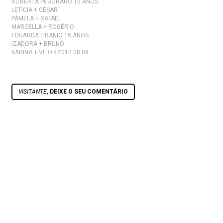
ROBERTA PEGORARO 15 ANOS
LETÍCIA + CÉSAR
PÂMELA + RAFAEL
MARCELLA + ROGÉRIO
EDUARDA LIBANIO 15 ANOS
IZADORA + BRUNO
KARINA + VITOR 2014.08.08
VISITANTE
,
DEIXE O SEU COMENTÁRIO